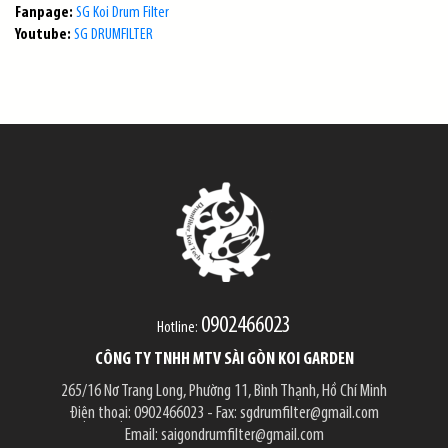
Fanpage:
SG Koi Drum Filter
Youtube:
SG DRUMFILTER
0902466023
Hotline:
CÔNG TY TNHH MTV SÀI GÒN KOI GARDEN
265/16 Nơ Trang Long, Phường 11, Bình Thạnh, Hồ Chí Minh
Điện thoại:
0902466023
- Fax:
sgdrumfilter@gmail.com
Email:
saigondrumfilter@gmail.com