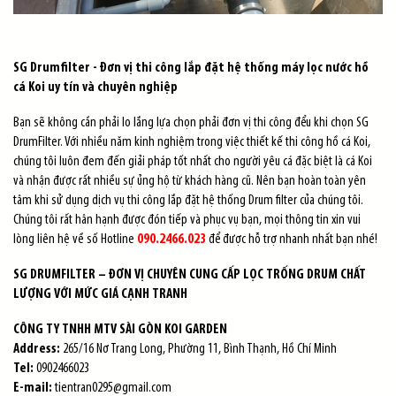
SG Drumfilter - Đơn vị thi công lắp đặt hệ thống máy lọc nước hồ
cá Koi uy tín và chuyên nghiệp
Bạn sẽ không cần phải lo lắng lựa chọn phải đơn vị thi công đểu khi chọn SG
DrumFilter. Với nhiều năm kinh nghiệm trong việc thiết kế thi công hồ cá Koi,
chúng tôi luôn đem đến giải pháp tốt nhất cho người yêu cá đặc biệt là cá Koi
và nhận được rất nhiều sự ủng hộ từ khách hàng cũ. Nên bạn hoàn toàn yên
tâm khi sử dụng dịch vụ thi công lắp đặt hệ thống Drum filter của chúng tôi.
Chúng tôi rất hân hạnh được đón tiếp và phục vụ bạn, mọi thông tin xin vui
lòng liên hệ về số Hotline
090.2466.023
để được hỗ trợ nhanh nhất bạn nhé!
SG DRUMFILTER – ĐƠN VỊ CHUYÊN CUNG CẤP LỌC TRỐNG DRUM CHẤT
LƯỢNG VỚI MỨC GIÁ CẠNH TRANH
CÔNG TY TNHH MTV SÀI GÒN KOI GARDEN
Address:
265/16 Nơ Trang Long, Phường 11, Bình Thạnh, Hồ Chí Minh
Tel:
0902466023
E-mail:
tientran0295@gmail.com